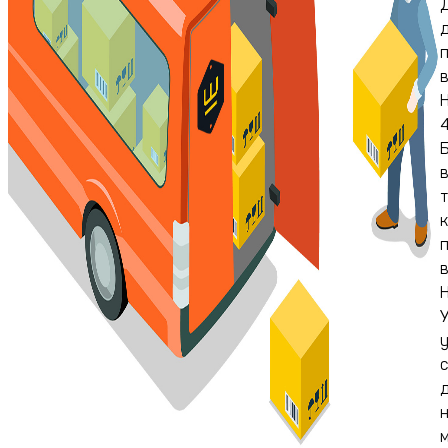
в
4
в