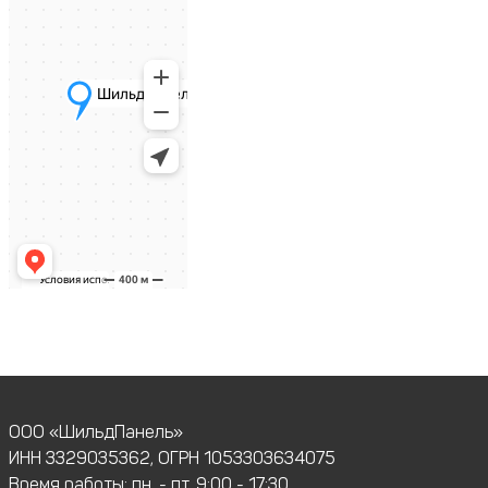
ООО «ШильдПанель»
ИНН 3329035362, ОГРН 1053303634075
Время работы: пн. - пт. 9:00 - 17:30