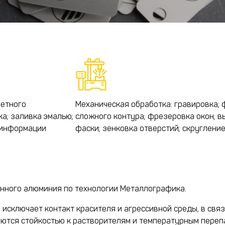
ветного
Механическая обработка: гравировка;
а; заливка эмалью;
сложного контура; фрезеровка окон; в
 информации
фаски; зенковка отверстий; скругление
нного алюминия по технологии Металлографика.
о исключает контакт красителя и агрессивной среды, в св
аются стойкостью к растворителям и температурным переп