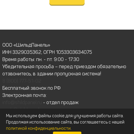
ООО «ШильдПанель»
ИНН 3329035362, ОГРН 1053303634075
Время работы: пн. - пт. 9:00 - 17:30
Убедительная просьба – перед приездом обязательно
отзвонитесь, в здании пропускная система!
8 (800) 777-51-02
Бесплатный звонок по РФ
Электронная почта:
info@shildpanel.ru
- отдел продаж
snab@shildpanel.ru
- отдел закупок
Мы используем файлы cookie для улучшения работы сайта.
hr@shildpanel.ru
- менеджер по персоналу
Продолжая использование сайта, вы соглашаетесь с нашей
Политика конфиденциальности
Карта сайта
политикой конфиденциальности
.
Публичная оферта