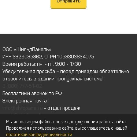
Отправить
ООО «ШильдПанель»
ИНН 3329035362, ОГРН 1053303634075
Время работы: пн. - пт. 9:00 - 17:30
Убедительная просьба – перед приездом обязательно
отзвонитесь, в здании пропускная система!
8 (800) 777-51-02
Бесплатный звонок по РФ
Электронная почта:
info@shildpanel.ru
- отдел продаж
snab@shildpanel.ru
- отдел закупок
Мы используем файлы cookie для улучшения работы сайта.
hr@shildpanel.ru
- менеджер по персоналу
Продолжая использование сайта, вы соглашаетесь с нашей
Политика конфиденциальности
Карта сайта
политикой конфиденциальности
.