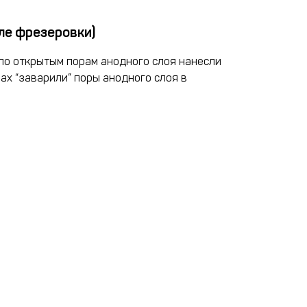
ле фрезеровки)
по открытым порам анодного слоя нанесли
ах “заварили” поры анодного слоя в