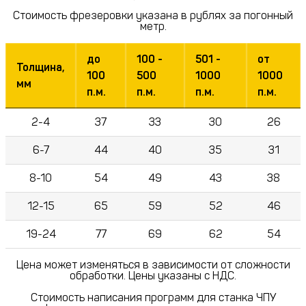
Стоимость фрезеровки указана в рублях за погонный
метр.
до
100 -
501 -
от
Толщина,
100
500
1000
1000
мм
п.м.
п.м.
п.м.
п.м.
2-4
37
33
30
26
6-7
44
40
35
31
8-10
54
49
43
38
12-15
65
59
52
46
19-24
77
69
62
54
Цена может изменяться в зависимости от сложности
обработки. Цены указаны с НДС.
Стоимость написания программ для станка ЧПУ