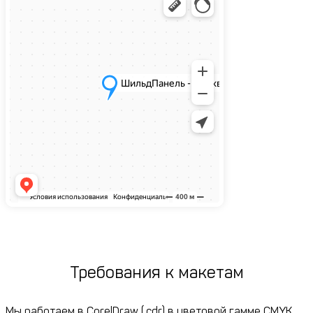
Требования к макетам
Мы работаем в CorelDraw (.cdr) в цветовой гамме CMYK.