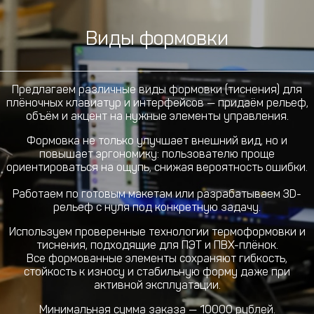
Виды формовки
Предлагаем различные виды формовки (тиснения) для
плёночных клавиатур и интерфейсов — придаём рельеф,
объём и акцент на нужные элементы управления.
Формовка не только улучшает внешний вид, но и
повышает эргономику: пользователю проще
ориентироваться на ощупь, снижая вероятность ошибки.
Работаем по готовым макетам или разрабатываем 3D-
рельеф с нуля под конкретную задачу.
Используем проверенные технологии термоформовки и
тиснения, подходящие для ПЭТ и ПВХ-плёнок.
Все формованные элементы сохраняют гибкость,
стойкость к износу и стабильную форму даже при
активной эксплуатации.
Минимальная сумма заказа — 10000 рублей.