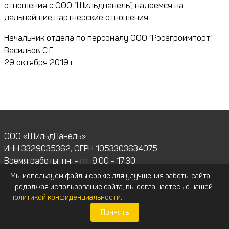
отношения с ООО “Шильдпанель”, надеемся на
дальнейшие партнерские отношения.
Начальник отдела по персоналу ООО “Росагроимпорт”
Васильев С.Г.
29 октября 2019 г.
ООО «ШильдПанель»
ИНН 3329035362, ОГРН 1053303634075
Время работы: пн. - пт. 9:00 - 17:30
Убедительная просьба – перед приездом обязательно
Мы используем файлы cookie для улучшения работы сайта.
отзвонитесь, в здании пропускная система!
Продолжая использование сайта, вы соглашаетесь с нашей
8 (800) 777-51-02
политикой конфиденциальности
.
Бесплатный звонок по РФ
Принять
Электронная почта: